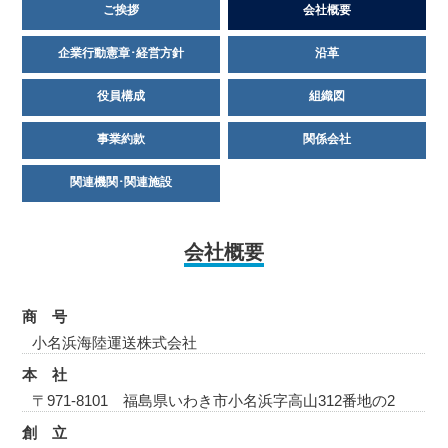
ご挨拶
会社概要
企業行動憲章･経営方針
沿革
役員構成
組織図
事業約款
関係会社
関連機関･関連施設
会社概要
商 号
小名浜海陸運送株式会社
本 社
〒971-8101 福島県いわき市小名浜字高山312番地の2
創 立