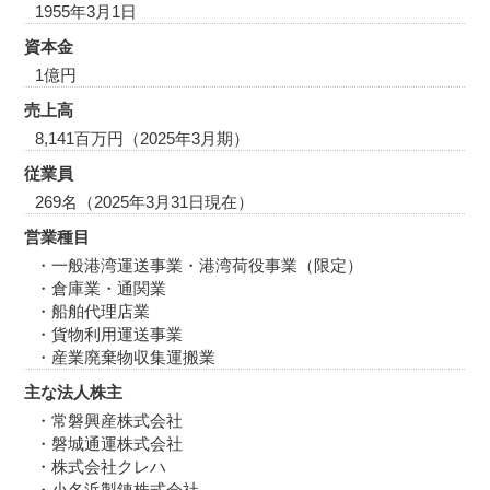
1955年3月1日
資本金
1億円
売上高
8,141百万円（2025年3月期）
従業員
269名（2025年3月31日現在）
営業種目
・一般港湾運送事業・港湾荷役事業（限定）
・倉庫業・通関業
・船舶代理店業
・貨物利用運送事業
・産業廃棄物収集運搬業
主な法人株主
・常磐興産株式会社
・磐城通運株式会社
・株式会社クレハ
・小名浜製錬株式会社